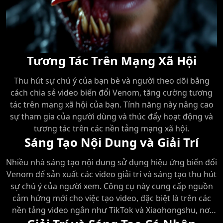
Tương Tác Trên Mạng Xã Hội
Thu hút sự chú ý của bạn bè và người theo dõi bằng
cách chia sẻ video biến đổi Venom, tăng cường tương
tác trên mạng xã hội của bạn. Tính năng này nâng cao
sự tham gia của người dùng và thúc đẩy hoạt động và
tương tác trên các nền tảng mạng xã hội.
Sáng Tạo Nội Dung và Giải Trí
Nhiều nhà sáng tạo nội dung sử dụng hiệu ứng biến đổi
Venom để sản xuất các video giải trí và sáng tạo thu hút
sự chú ý của người xem. Công cụ này cung cấp nguồn
cảm hứng mới cho việc tạo video, đặc biệt là trên các
nền tảng video ngắn như TikTok và Xiaohongshu, nơi
các video liên quan nhận được lượt xem và tương tác