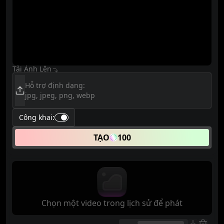
Tải Ảnh Lên
Hỗ trợ định dạng:
jpg, jpeg, png, webp
Công khai
:
TẠO
100
Chọn một video trong lịch sử để phát