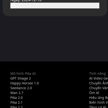
0
Mô hình Pika AI
Tính năng
GPT Image 2
AI Video Ge
Happy Horsee 1.0
Chuyển Ảnh
Seedance 2.0
Chuyển Văn
Wan 2.7
Ôm AI
Pika 2.0
Hiệu ứng B
Pika 2.1
Biến hình 
Pika 2.2
Tăng cơ AI