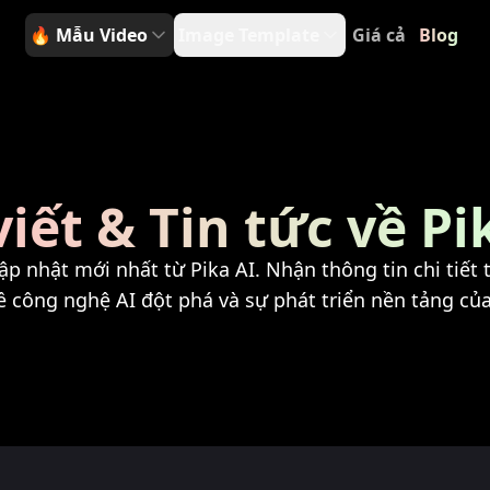
🔥
Mẫu Video
Image Template
Giá cả
Blog
viết & Tin tức về Pi
 cập nhật mới nhất từ Pika AI. Nhận thông tin chi tiế
ề công nghệ AI đột phá và sự phát triển nền tảng của