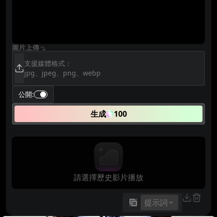
圖片上傳
支援媒體格式：
jpg、jpeg、png、webp
公開
:
生成
100
請選擇歷史影片播放
提示詞
複製