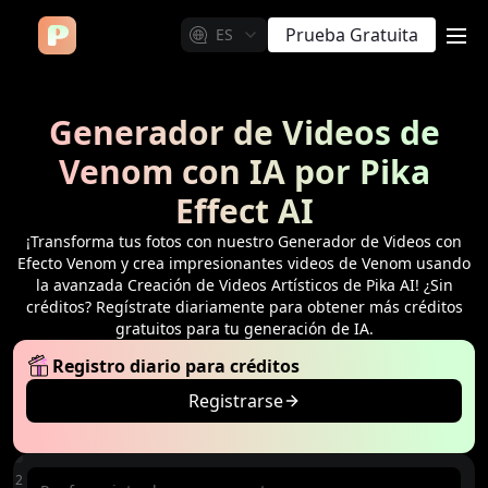
Prueba Gratuita
ES
me
Generador de Videos de
Venom con IA por Pika
Effect AI
¡Transforma tus fotos con nuestro Generador de Videos con
Efecto Venom y crea impresionantes videos de Venom usando
la avanzada Creación de Videos Artísticos de Pika AI! ¿Sin
créditos? Regístrate diariamente para obtener más créditos
gratuitos para tu generación de IA.
Registro diario para créditos
Registrarse
piar
512