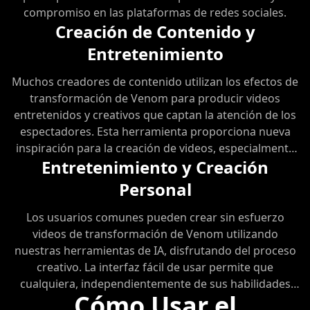
compromiso en las plataformas de redes sociales.
Creación de Contenido y
Entretenimiento
Muchos creadores de contenido utilizan los efectos de
transformación de Venom para producir videos
entretenidos y creativos que captan la atención de los
espectadores. Esta herramienta proporciona nueva
inspiración para la creación de videos, especialmente
Entretenimiento y Creación
en plataformas de videos cortos como TikTok y
Xiaohongshu, donde los videos relacionados reciben
Personal
altas visualizaciones e interacciones.
Los usuarios comunes pueden crear sin esfuerzo
videos de transformación de Venom utilizando
nuestras herramientas de IA, disfrutando del proceso
creativo. La interfaz fácil de usar permite que
cualquiera, independientemente de sus habilidades
Cómo Usar el
profesionales, comience a crear contenido atractivo e