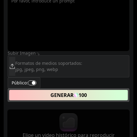
Subir Imagen
Formatos de medios soportados:
jpg, jpeg, png, webp
Público
:
GENERAR
100
Elige un video histórico para reproducir