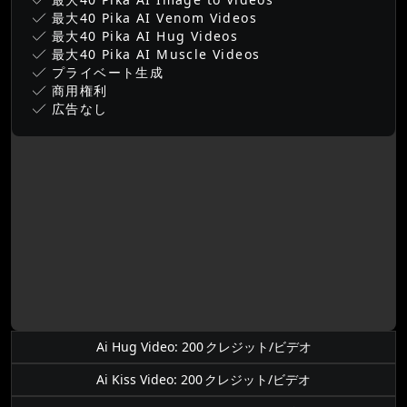
最大40 Pika AI Venom Videos
最大40 Pika AI Hug Videos
最大40 Pika AI Muscle Videos
プライベート生成
商用権利
広告なし
Ai Hug Video
:
200
クレジット
/
ビデオ
Ai Kiss Video
:
200
クレジット
/
ビデオ