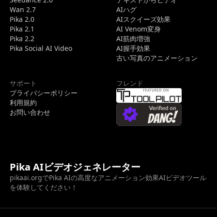
Wan 2.7
AIハグ
Pika 2.0
AIスクイーズ効果
Pika 2.1
AI Venom変身
Pika 2.2
AI筋肉増強
Pika Social AI Video
AI握手効果
古い写真のアニメーション
サポート
フレンド
プライバシーポリシー
利用規約
お問い合わせ
Pika AIビデオジェネレーター
pikaai.orgでPika AIの高度なアニメーション効果AIビデオツール
を体験してください！