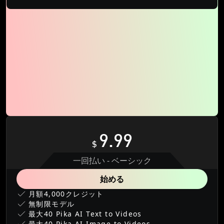
9.99
$
一回払い
- ベーシック
始める
月額4,000クレジット
無制限モデル
最大40 Pika AI Text to Videos
最大40 Pika AI Image to Videos