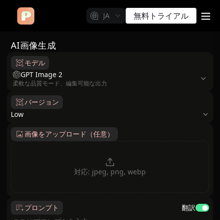
無料トライアル
JA
me
AI画像生成
モデル
model
GPT Image 2
柔軟な品質モード、編集可能な出力
バージョン
Low
画像をアップロード（任意）
対応: jpeg, png, webp
プロンプト
翻訳