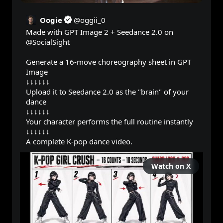
Oogie
@
oggii_0
Made with GPT Image 2 + Seedance 2.0 on 
@SocialSight
Generate a 16-move choreography sheet in GPT 
Image

↓↓↓↓↓↓

Upload it to Seedance 2.0 as the "brain" of your 
dance

↓↓↓↓↓↓

Your character performs the full routine instantly

↓↓↓↓↓↓

A complete K-pop dance video.
Watch on X