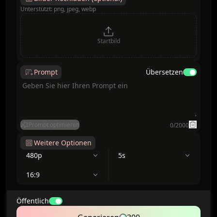
Unterstützt: png, jpeg, webp
Startbild
Prompt
Übersetzen
Prompt optimieren
0
/
2000
Weitere Optionen
480p
5s
16:9
Öffentlich