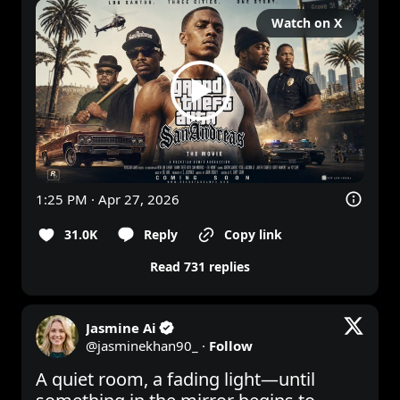
Watch on X
1:25 PM · Apr 27, 2026
31.0K
Reply
Copy link
Read 731 replies
Jasmine Ai
@
jasminekhan90_
·
Follow
A quiet room, a fading light—until 