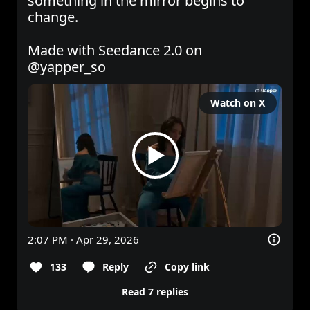
something in the mirror begins to 
change.

Made with Seedance 2.0 on 
@yapper_so
Watch on X
2:07 PM · Apr 29, 2026
133
Reply
Copy link
Read 7 replies