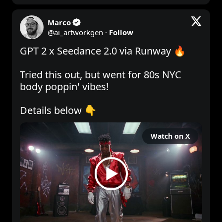
Marco
@
ai_artworkgen
·
Follow
GPT 2 x Seedance 2.0 via Runway 🔥

Tried this out, but went for 80s NYC 
body poppin' vibes!

Details below 👇 
Watch on X