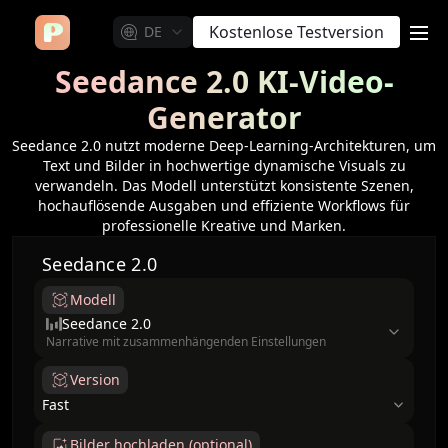
Kostenlose Testversion
DE
me
Seedance 2.0 KI-Video-
Generator
Seedance 2.0 nutzt moderne Deep-Learning-Architekturen, um
Text und Bilder in hochwertige dynamische Visuals zu
verwandeln. Das Modell unterstützt konsistente Szenen,
hochauflösende Ausgaben und effiziente Workflows für
professionelle Kreative und Marken.
Seedance 2.0
Modell
model
Seedance 2.0
Narrative mit zusammenhängenden Einstellungen
Version
Fast
Bilder hochladen (optional)