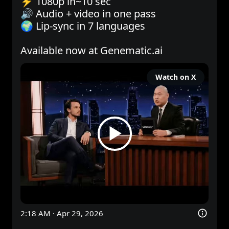
⚡ 1080p in~10 sec

🔊 Audio + video in one pass

🌍 Lip-sync in 7 languages

Available now at 
Genematic.ai
Watch on X
2:18 AM · Apr 29, 2026