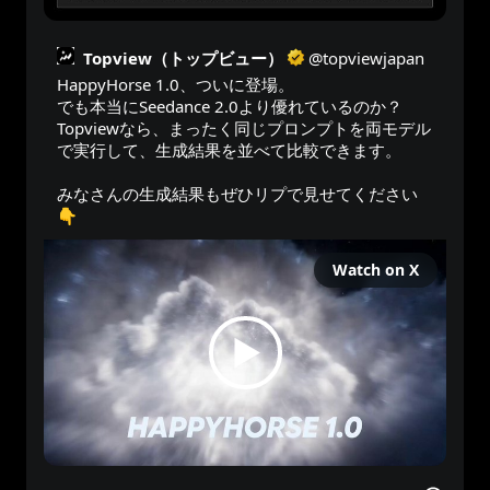
Topview（トップビュー）
@
topviewjapan
HappyHorse 1.0、ついに登場。 

でも本当にSeedance 2.0より優れているのか？ 

Topviewなら、まったく同じプロンプトを両モデル
で実行して、生成結果を並べて比較できます。  

みなさんの生成結果もぜひリプで見せてください
👇 
Watch on X