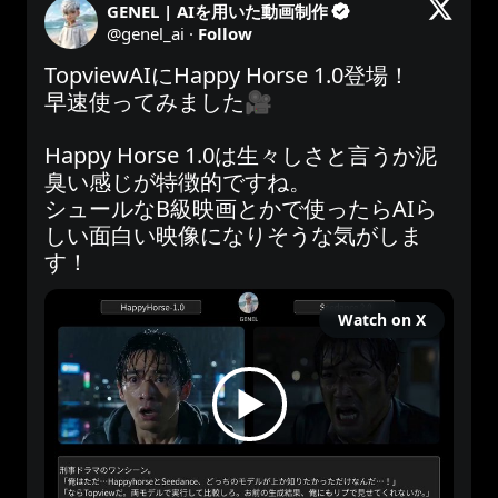
GENEL | AIを用いた動画制作
@
genel_ai
·
Follow
TopviewAIにHappy Horse 1.0登場！

早速使ってみました🎥

Happy Horse 1.0は生々しさと言うか泥
臭い感じが特徴的ですね。

シュールなB級映画とかで使ったらAIら
しい面白い映像になりそうな気がしま
す！ 
Watch on X