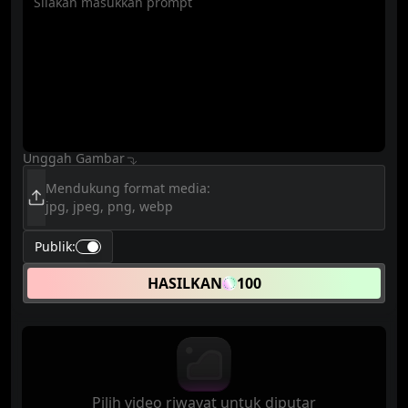
Unggah Gambar
Mendukung format media:
jpg, jpeg, png, webp
Publik
:
HASILKAN
100
Pilih video riwayat untuk diputar