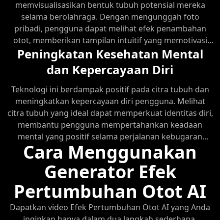
memvisualisasikan bentuk tubuh potensial mereka
selama berolahraga. Dengan mengunggah foto
pribadi, pengguna dapat melihat efek penambahan
otot, memberikan tampilan intuitif yang memotivasi
Peningkatan Kesehatan Mental
mereka untuk tetap berpegang pada rencana latihan
dan diet mereka.
dan Kepercayaan Diri
Teknologi ini berdampak positif pada citra tubuh dan
meningkatkan kepercayaan diri pengguna. Melihat
citra tubuh yang ideal dapat memperkuat identitas diri,
membantu pengguna mempertahankan keadaan
mental yang positif selama perjalanan kebugaran
Cara Menggunakan
mereka.
Generator Efek
Pertumbuhan Otot AI
Dapatkan video Efek Pertumbuhan Otot AI yang Anda
inginkan hanya dalam dua langkah sederhana.