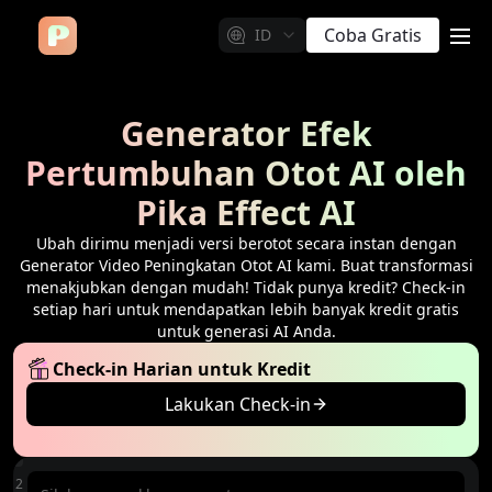
Coba Gratis
ID
me
Generator Efek
Pertumbuhan Otot AI oleh
Pika Effect AI
Ubah dirimu menjadi versi berotot secara instan dengan
Generator Video Peningkatan Otot AI kami. Buat transformasi
menakjubkan dengan mudah! Tidak punya kredit? Check-in
setiap hari untuk mendapatkan lebih banyak kredit gratis
untuk generasi AI Anda.
Check-in Harian untuk Kredit
Lakukan Check-in
lin
512