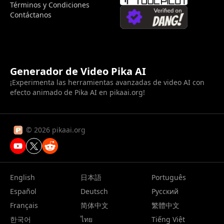
Términos y Condiciones
Contáctanos
Generador de Video Pika AI
¡Experimenta las herramientas avanzadas de video AI con
efecto animado de Pika AI en pikaai.org!
© 2026 pikaai.org
English
日本語
Português
Español
Deutsch
Русский
Français
简体中文
繁體中文
한국어
ไทย
Tiếng Việt