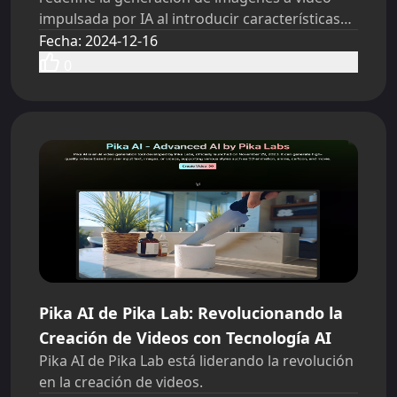
impulsada por IA al introducir características
innovadoras y una personalización mejorada.
Fecha
:
2024-12-16
0
Pika AI de Pika Lab: Revolucionando la
Creación de Videos con Tecnología AI
Pika AI de Pika Lab está liderando la revolución
en la creación de videos.