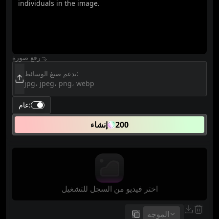
رفع صورة
يدعم صيغ الوسائط:
jpg، jpeg، png، webp
:
عام
200
إنشاء
اختر فيديو من السجل للتشغيل
الموجه
نسخ