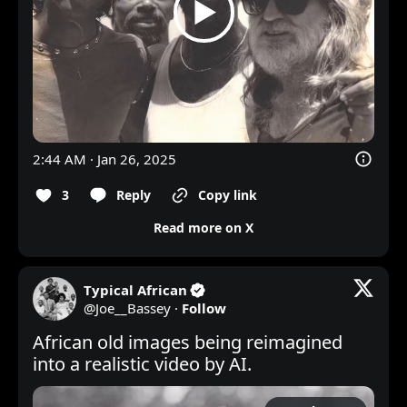
2:44 AM · Jan 26, 2025
3
Reply
Copy link
Read more on X
Typical African
@
Joe__Bassey
·
Follow
African old images being reimagined 
into a realistic video by AI.