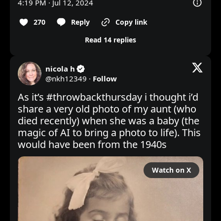
4:19 PM · Jul 12, 2024
270
Reply
Copy link
Read 14 replies
nicola h
@
nkh12349
·
Follow
As it’s 
#throwbackthursday
 i thought i’d 
share a very old photo of my aunt (who 
died recently) when she was a baby (the 
magic of AI to bring a photo to life). This 
would have been from the 1940s
Watch on X