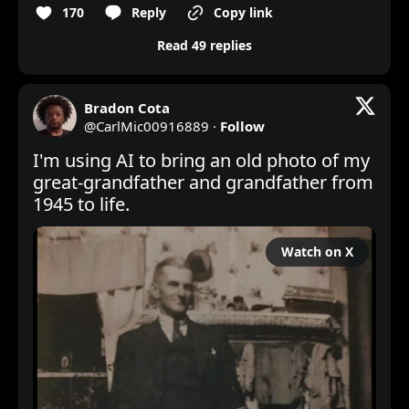
170
Reply
Copy link
Read 49 replies
Bradon Cota
@
CarlMic00916889
·
Follow
I'm using AI to bring an old photo of my 
great-grandfather and grandfather from 
1945 to life.
Watch on X