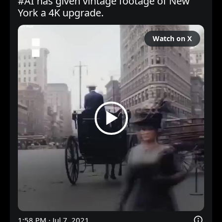
#AI
 has given vintage footage of New 
York a 4K upgrade.
Watch on X
1:58 PM · Jul 7, 2021