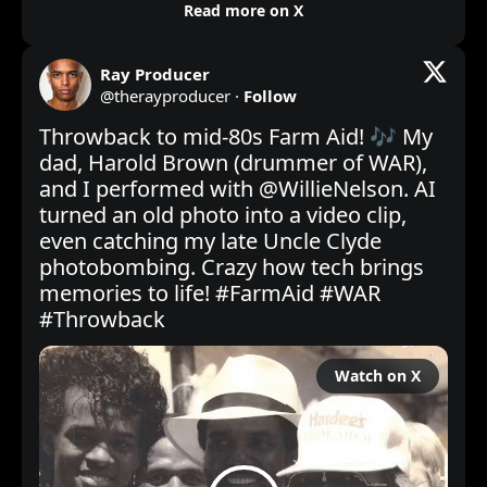
Read more on X
Ray Producer
@
therayproducer
·
Follow
Throwback to mid-80s Farm Aid! 🎶 My 
dad, Harold Brown (drummer of WAR), 
and I performed with 
@WillieNelson
. AI 
turned an old photo into a video clip, 
even catching my late Uncle Clyde 
photobombing. Crazy how tech brings 
memories to life! 
#FarmAid
#WAR
#Throwback
Watch on X