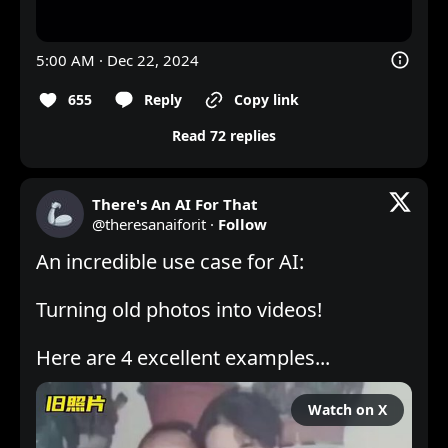
5:00 AM · Dec 22, 2024
655
Reply
Copy link
Read 72 replies
There's An AI For That
@
theresanaiforit
·
Follow
An incredible use case for AI:

Turning old photos into videos!

Here are 4 excellent examples...
Watch on X