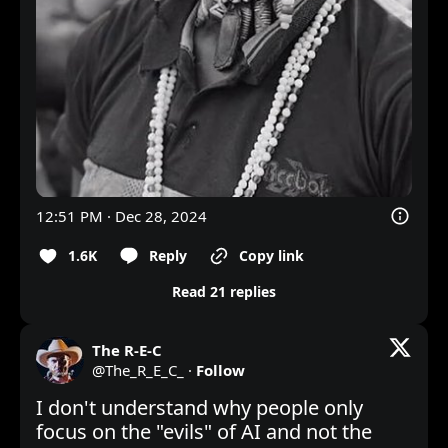
12:51 PM · Dec 28, 2024
1.6K
Reply
Copy link
Read 21 replies
The R-E-C
@
The_R_E_C_
·
Follow
I don't understand why people only 
focus on the "evils" of AI and not the 