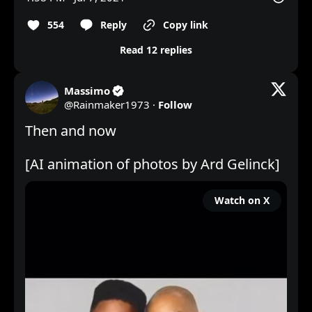
554
Reply
Copy link
Read 12 replies
Massimo
@
Rainmaker1973
·
Follow
Then and now

Watch on X