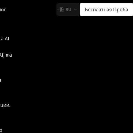
лог
Бесплатная Проба
RU
a AI
I, вы
я
ции.
я
о