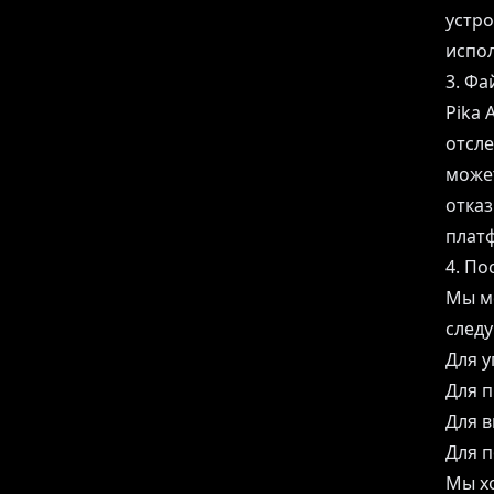
устро
испол
3. Фа
Pika 
отсле
может
отказ
плат
4. По
Мы м
след
Для 
Для п
Для в
Для 
Мы хо