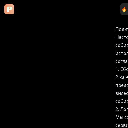

Полит
Насто
собир
испол
согла
1. С
Pika
предо
видео
соби
2. Ло
Мы со
серви