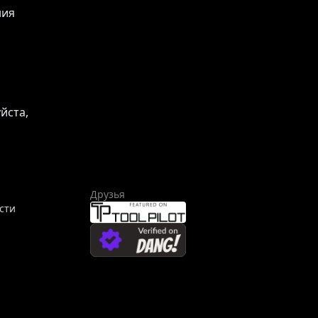
ния
йста,
Друзья
сти