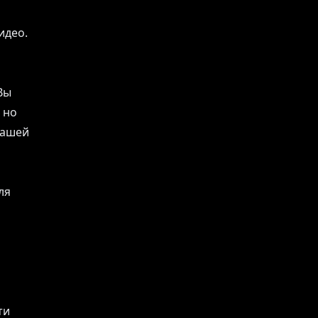
идео.
Вы
 но
нашей
ля
ти