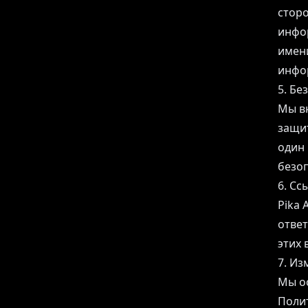
сторо
инфо
имени
инфор
5. Бе
Мы вн
защи
один 
безо
6. Сс
Pika 
ответ
этих 
7. Из
Мы о
Поли