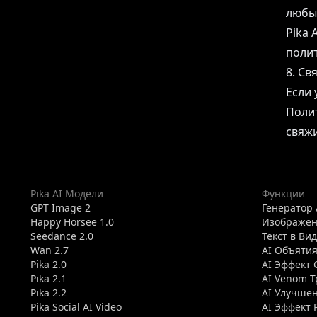
любы
Pika 
полит
8. Св
Если 
Полит
свяжи
Pika AI Модели
Функции
GPT Image 2
Генератор 
Happy Horsee 1.0
Изображен
Seedance 2.0
Текст в Ви
Wan 2.7
AI Объяти
Pika 2.0
AI Эффект 
Pika 2.1
AI Venom 
Pika 2.2
AI Улучше
Pika Social AI Video
AI Эффект 