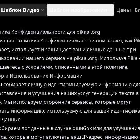

Шаблон Видео
Шаблон изображения
Цены
Б
ика Конфиденциальности для pikaai.org
ящая Политика Конфиденциальности описывает, как Pik
ает, использует и защищает ваши личные данные при
ьзовании нашего сервиса на pikaai.org. Используя Pika A
шаетесь с условиями, описанными в этой политике.
бор и Использование Информации
 AI собирает личную идентифицируемую информацию дл
ставления и улучшения наших услуг генерации текста в
. Мы используем сторонние сервисы, которые могут
рать информацию, используемую для вашей идентифика
г Данные
бираем лог данные в случае ошибок или для улучшени
са, которые могут включать ваш IP-адрес, информацию 