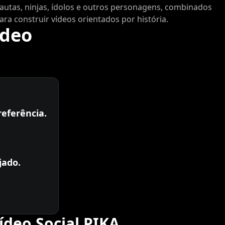
autas, ninjas, ídolos e outros personagens, combinados
ra construir vídeos orientados por história.
ídeo
referência.
jado.
ídeo Social PIKA