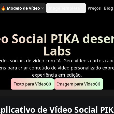
🔥
Modelo de Vídeo
Image Template
Preços
Blog
eo Social PIKA dese
Labs
edes sociais de vídeo com IA. Gere vídeos curtos rap
ens para criar conteúdo de vídeo personalizado expre
experiência em edição.
Texto para Vídeo
Imagem para Vídeo
plicativo de Vídeo Social PI