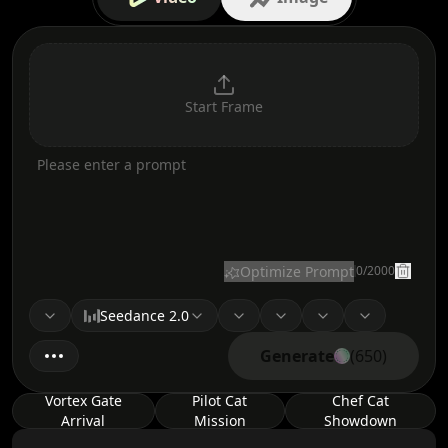
Start Frame
Optimize Prompt
0
/
2000
model
version
resolution
duration
ratio
Seedance 2.0
Generate
(650)
Vortex Gate
Pilot Cat
Chef Cat
Arrival
Mission
Showdown